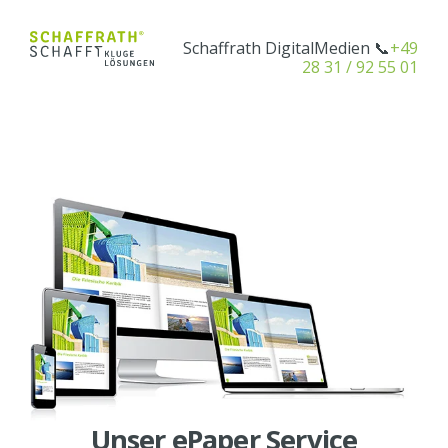
Schaffrath DigitalMedien 📞
+49
28 31 / 92 55 01
Unser ePaper Service