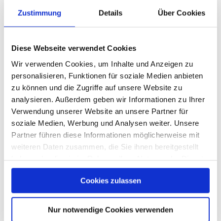
Zustimmung
Details
Über Cookies
SEO-Optimierung
Diese Webseite verwendet Cookies
Die Inhalte Ihres ePapers werden von
Wir verwenden Cookies, um Inhalte und Anzeigen zu
Suchmaschinen erfasst und indexiert (nur bei
personalisieren, Funktionen für soziale Medien anbieten
Online-Verfügbarkeit). Auf Wunsch deaktivieren
wir diese Funktion auch.
zu können und die Zugriffe auf unsere Website zu
analysieren. Außerdem geben wir Informationen zu Ihrer
Verwendung unserer Website an unsere Partner für
soziale Medien, Werbung und Analysen weiter. Unsere
Partner führen diese Informationen möglicherweise mit
weiteren Daten zusammen, die Sie ihnen bereitgestellt
haben oder die sie im Rahmen Ihrer Nutzung der Dienste
Druckfunktion
gesammelt haben.
Cookies zulassen
Datenschutzerklärung
|
Impressum
Sie möchten eine aktuell ausgewählte,
gespeicherte oder alle Seiten der Publikation
ausdrucken? Kein Problem - ein Klick auf das
Nur notwendige Cookies verwenden
Drucksymbol startet den Vorgang.