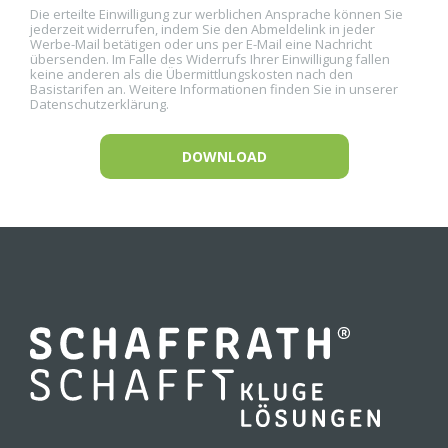
Die erteilte Einwilligung zur werblichen Ansprache können Sie
jederzeit widerrufen, indem Sie den Abmeldelink in jeder
Werbe-Mail betätigen oder uns per E-Mail eine Nachricht
übersenden. Im Falle des Widerrufs Ihrer Einwilligung fallen
keine anderen als die Übermittlungskosten nach den
Basistarifen an. Weitere Informationen finden Sie in unserer
Datenschutzerklärung.