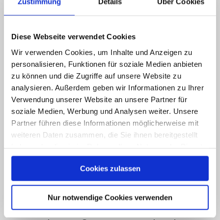
Zustimmung
Details
Über Cookies
Diese Webseite verwendet Cookies
Kosten und Zeit im Projekt sparen
Wir verwenden Cookies, um Inhalte und Anzeigen zu
- dank Scrum
personalisieren, Funktionen für soziale Medien anbieten
zu können und die Zugriffe auf unsere Website zu
analysieren. Außerdem geben wir Informationen zu Ihrer
Verwendung unserer Website an unsere Partner für
soziale Medien, Werbung und Analysen weiter. Unsere
Partner führen diese Informationen möglicherweise mit
Checkliste: Scrum und Fake-Scrum
weiteren Daten zusammen, die Sie ihnen bereitgestellt
unterscheiden
haben oder die sie im Rahmen Ihrer Nutzung der Dienste
gesammelt haben.
Cookies zulassen
Datenschutzerklärung
|
Impressum
Nur notwendige Cookies verwenden