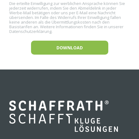
Die erteilte Einwilligung zur werblichen Ansprache können Sie
jederzeit widerrufen, indem Sie den Abmeldelink in jeder
Werbe-Mail betätigen oder uns per E-Mail eine Nachricht
übersenden. Im Falle des Widerrufs Ihrer Einwilligung fallen
keine anderen als die Übermittlungskosten nach den
Basistarifen an. Weitere Informationen finden Sie in unserer
Datenschutzerklärung.