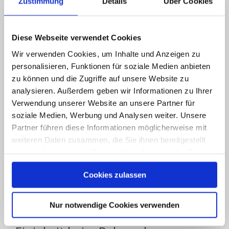
Zustimmung
Details
Über Cookies
Der 10-Punkte-Erfolgsplan für
Relaunches
Diese Webseite verwendet Cookies
Wir verwenden Cookies, um Inhalte und Anzeigen zu
personalisieren, Funktionen für soziale Medien anbieten
zu können und die Zugriffe auf unsere Website zu
Wie Personas bei einem Relaunch
analysieren. Außerdem geben wir Informationen zu Ihrer
helfen (und wie man sie richtig
Verwendung unserer Website an unsere Partner für
soziale Medien, Werbung und Analysen weiter. Unsere
einsetzt)
Partner führen diese Informationen möglicherweise mit
weiteren Daten zusammen, die Sie ihnen bereitgestellt
haben oder die sie im Rahmen Ihrer Nutzung der Dienste
gesammelt haben.
Cookies zulassen
Datenschutzerklärung
|
Impressum
Project Canvas: Ein
Nur notwendige Cookies verwenden
Projektmanagement-Tool für